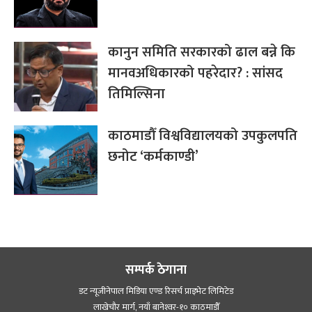
कानुन समिति सरकारको ढाल बन्ने कि
मानवअधिकारको पहरेदार? : सांसद
तिमिल्सिना
काठमाडौँ विश्वविद्यालयको उपकुलपति
छनोट ‘कर्मकाण्डी’
सम्पर्क ठेगाना
डट न्यूजीनेपाल मिडिया एण्ड रिसर्च प्राइभेट लिमिटेड
लाखेचौर मार्ग, नयाँ बानेश्‍वर-१० काठमाडौँ