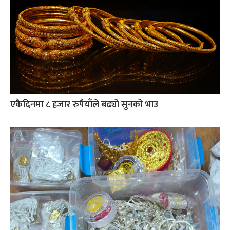
एकैदिनमा ८ हजार रुपैयाँले बढ्यो सुनको भाउ