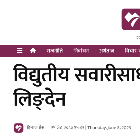
२
Himal Pre
Dot Newsy
राजनीति
निर्वाचन
अर्थतन्त्र
विचार-व
विद्युतीय सवारीसाध
लिङ्देन
हिमाल प्रेस
२५ जेठ २०८० १५:३२ | Thursday, June 8, 2023