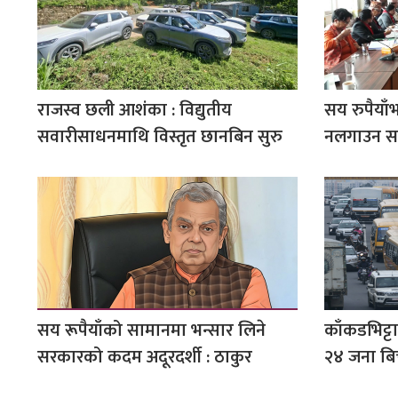
राजस्व छली आशंका : विद्युतीय
सय रुपैयाँ
सवारीसाधनमाथि विस्तृत छानबिन सुरु
नलगाउन स
सय रूपैयाँको सामानमा भन्सार लिने
काँकडभिट्टा
सरकारको कदम अदूरदर्शी : ठाकुर
२४ जना बिच