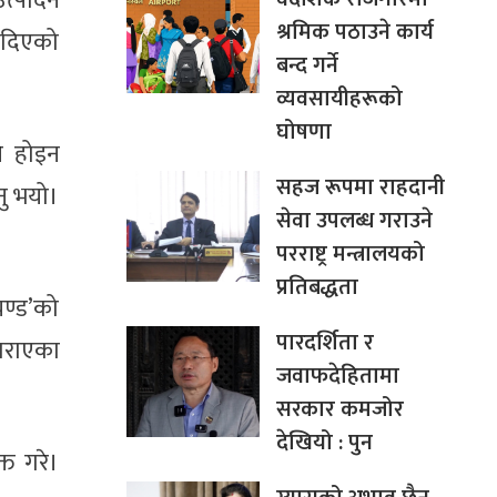
त्पादन
श्रमिक पठाउने कार्य
न दिएको
बन्द गर्ने
व्यवसायीहरूको
घोषणा
े होइन
सहज रूपमा राहदानी
नु भयो।
सेवा उपलब्ध गराउने
परराष्ट्र मन्त्रालयको
प्रतिबद्धता
चण्ड’को
पारदर्शिता र
 गराएका
जवाफदेहितामा
सरकार कमजोर
देखियो : पुन
्त गरे।