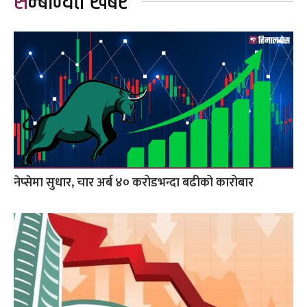
सम्बन्धित खबर
नेप्सेमा सुधार, चार अर्ब ४० करोडभन्दा बढीको कारोबार