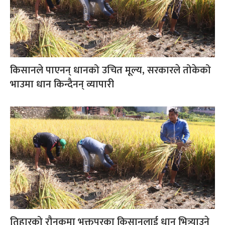
किसानले पाएनन् धानको उचित मूल्य, सरकारले तोकेको
भाउमा धान किन्दैनन् व्यापारी
तिहारको रौनकमा भक्तपुरका किसानलाई धान भित्र्याउने