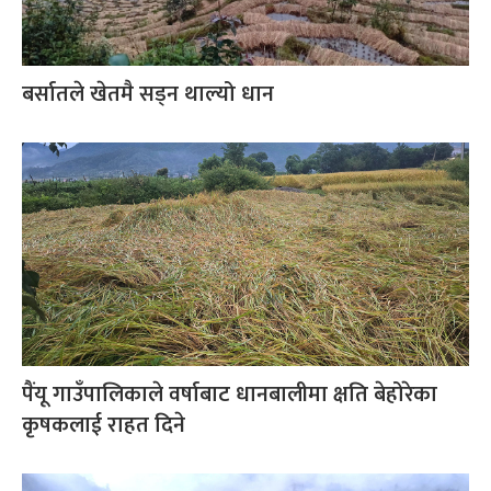
बर्सातले खेतमै सड्न थाल्यो धान
पैंयू गाउँपालिकाले वर्षाबाट धानबालीमा क्षति बेहोरेका
कृषकलाई राहत दिने