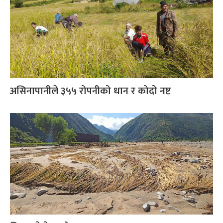
असिनापानीले ३५५ रोपनीको धान र कोदो नष्ट