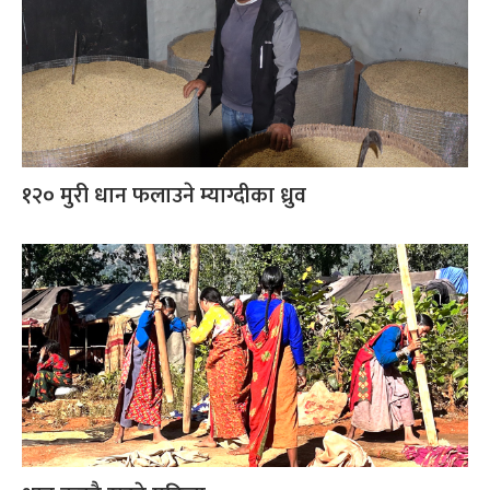
१२० मुरी धान फलाउने म्याग्दीका ध्रुव