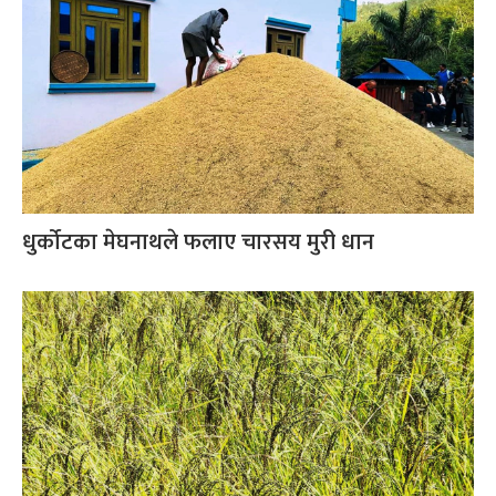
धुर्कोटका मेघनाथले फलाए चारसय मुरी धान