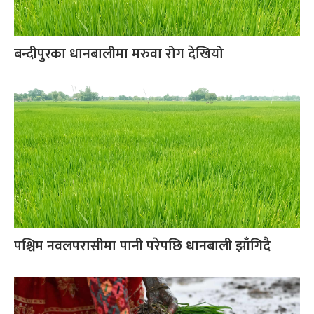
बन्दीपुरका धानबालीमा मरुवा रोग देखियो
पश्चिम नवलपरासीमा पानी परेपछि धानबाली झाँगिदै