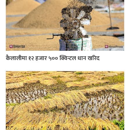
कैलालीमा १२ हजार ५०० क्विन्टल धान खरिद