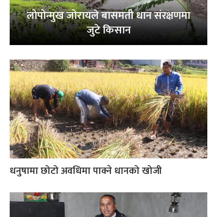
लोपोन्मुख जोरायले बासमती धान संरक्षणमा
जुटे किसान
धनुषामा छोटो अवधिमा पाक्ने धानको खोजी