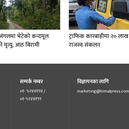
जंगलमा भेटेको कन्दमूल
ट्राफिक कारबाहीमा २० लाख
 मृत्यु, आठ बिरामी
राजस्व संकलन
सम्पर्क नम्बर
विज्ञापनका लागि
०१- ५२४४१९४ /
marketing@himalpress.com
०१-५२४४१९९