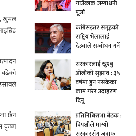
गाउँब्लक जग्गाधनी
पूर्जा
१, खुमल
कांग्रेसइतर समूहको
इब्रिड
राष्ट्रिय भेलालाई
देउवाले सम्बोधन गर्ने
उत्पादन
सरकारलाई खुश्बु
न बढेको
ओलीको सुझाव : ३५
वर्षमा हुन नसकेका
िसाबले
काम गरेर उदाहरण
दिनू
्था छैन
प्रतिनिधिसभा बैठक :
विपक्षीले माग्यो
 कृष्ण
सरकारसँग जवाफ