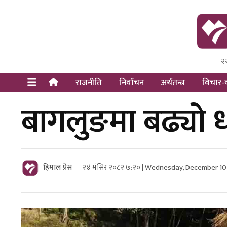
२
Himal Pre
Dot Newsy
राजनीति
निर्वाचन
अर्थतन्त्र
विचार-व
बागलुङमा बढ्यो ध
हिमाल प्रेस
२४ मंसिर २०८२ ७:२० | Wednesday, December 10