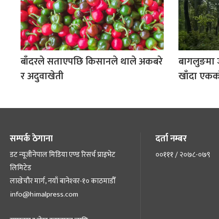
बाँदरले सताएपछि किसानले थाले अकबरे
बागलुङमा 
र अदुवाखेती
खाँदा एकको
सम्पर्क ठेगाना
दर्ता नम्बर
डट न्यूजीनेपाल मिडिया एण्ड रिसर्च प्राइभेट
००१११ / २०७८-०७९
लिमिटेड
लाखेचौर मार्ग, नयाँ बानेश्‍वर-१० काठमाडौँ
info@himalpress.com