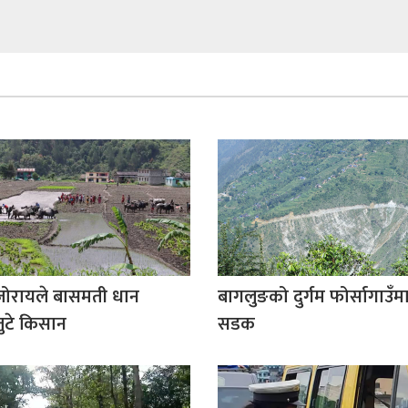
 जोरायले बासमती धान
बागलुङको दुर्गम फोर्सागाउँमा 
जुटे किसान
सडक