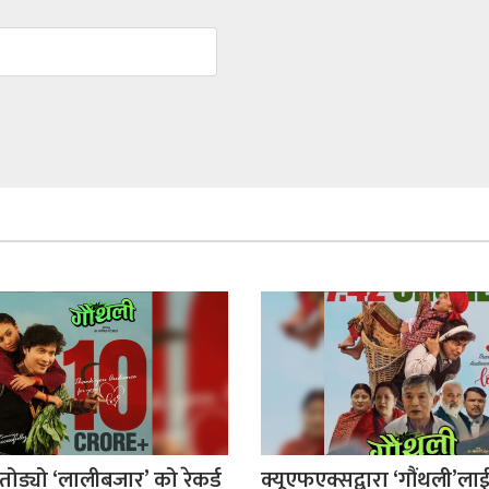
 तोड्यो ‘लालीबजार’ को रेकर्ड
क्यूएफएक्सद्वारा ‘गौंथली’ला