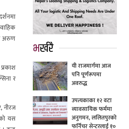
दर्शनमा
वैवाहिक
ार अरुण
भर्खरै
यी राजमार्गमा आज
 प्रकाश
पनि पूर्णरूपमा
्सिना र
अवरुद्ध
उपत्यकाका १२ वटा
र, नीरज
व्यावसायिक फर्ममा
अनुगमन, ललितपुरको
नेको यस
फर्निचर सेन्टरलाई १०