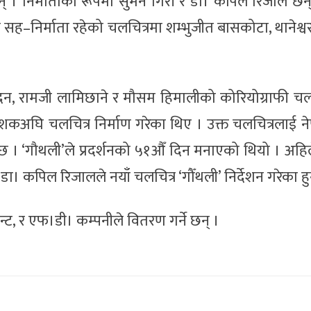
न् । निर्माताको रूपमा सुमन गिरी र डा। कपिल रिजाल छन् 
सह–निर्माता रहेको चलचित्रमा शम्भुजीत बासकोटा, थानेश्
्पादन, रामजी लामिछाने र मौसम हिमालीको कोरियोग्राफी चल
दशकअघि चलचित्र निर्माण गरेका थिए । उक्त चलचित्रलाई 
्छ । ‘गौथली’ले प्रदर्शनको ५१औँ दिन मनाएको थियो । अहि
। कपिल रिजालले नयाँ चलचित्र ‘गौँथली’ निर्देशन गरेका हुन
ेन्ट, र एफ।डी। कम्पनीले वितरण गर्ने छन् ।