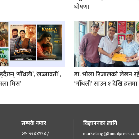
घोषणा
दैछन् ‘गौँथली’,‘लज्जावती’,
डा. भोला रिजालको लेखन रह
कमला मिस’
‘गौँथली’ साउन १ देखि हलमा
सम्पर्क नम्बर
विज्ञापनका लागि
०१- ५२४४१९४ /
marketing@himalpress.com