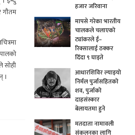
। इन्दु
हजार जरिवाना
वर गौतम
मापसे गरेका भारतीय
चालकले चलाएको
ट्यांकरले ई–
चित्रमा
रिक्सालाई ठक्कर
नेपालको
दिँदा ९ घाइते
ले सोही
आधारशिविर ल्याइयो
् ।
निर्मल पुर्जासहितको
शव, पुर्जाको
दाहसंस्कार
बेलायतमा हुने
मतदाता नामावली
संकलनका लागि