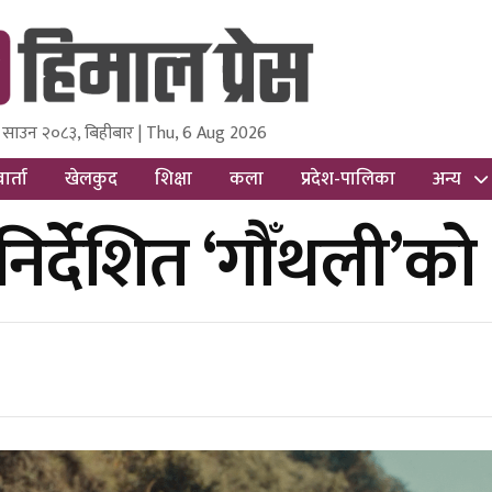
 साउन २०८३, बिहीबार | Thu, 6 Aug 2026
ss
Nepal Media and Research Pvt Ltd.
ार्ता
खेलकुद
शिक्षा
कला
प्रदेश-पालिका
अन्य
र्देशित ‘गौँथली’को 