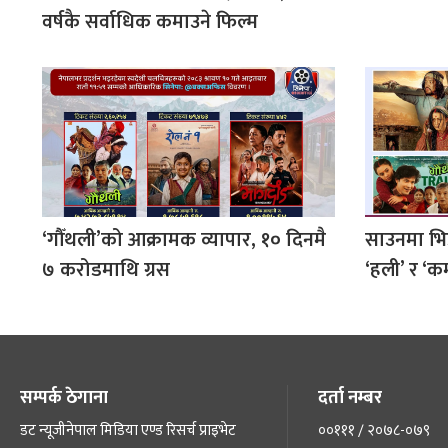
वर्षकै सर्वाधिक कमाउने फिल्म
‘गौँथली’को आक्रामक व्यापार, १० दिनमै
साउनमा भिड्
७ करोडमाथि ग्रस
‘हली’ र ‘
सम्पर्क ठेगाना
दर्ता नम्बर
डट न्यूजीनेपाल मिडिया एण्ड रिसर्च प्राइभेट
००१११ / २०७८-०७९