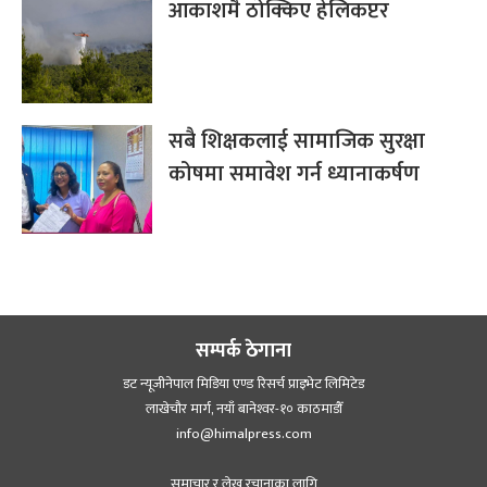
आकाशमै ठोक्किए हेलिकप्टर
सबै शिक्षकलाई सामाजिक सुरक्षा
कोषमा समावेश गर्न ध्यानाकर्षण
सम्पर्क ठेगाना
डट न्यूजीनेपाल मिडिया एण्ड रिसर्च प्राइभेट लिमिटेड
लाखेचौर मार्ग, नयाँ बानेश्‍वर-१० काठमाडौँ
info@himalpress.com
समाचार र लेख रचानाका लागि