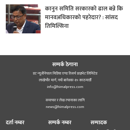
कानुन समिति सरकारको ढाल बन्ने कि
मानवअधिकारको पहरेदार? : सांसद
तिमिल्सिना
सम्पर्क ठेगाना
डट न्यूजीनेपाल मिडिया एण्ड रिसर्च प्राइभेट लिमिटेड
लाखेचौर मार्ग, नयाँ बानेश्‍वर-१० काठमाडौँ
info@himalpress.com
समाचार र लेख रचानाका लागि
news@himalpress.com
दर्ता नम्बर
सम्पर्क नम्बर
सम्पादक