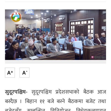
सुदूरपश्चिम-
सुदूरपश्चिम प्रदेशसभाको बैठक आज
बस्दैछ । बिहान ११ बजे बस्ने बैठकमा बजेट तथा
बजेटसँग सम्बन्धित विनियोजन विधेयकलगायत