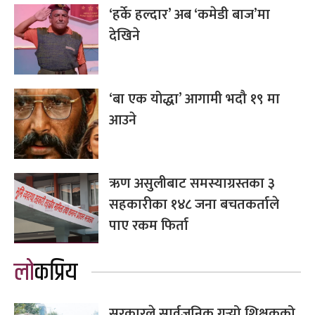
‘हर्के हल्दार’ अब ‘कमेडी बाज’मा
देखिने
‘बा एक योद्धा’ आगामी भदौ १९ मा
आउने
ऋण असुलीबाट समस्याग्रस्तका ३
सहकारीका १४८ जना बचतकर्ताले
पाए रकम फिर्ता
लोकप्रिय
सरकारले सार्वजनिक गर्‍यो शिक्षकको