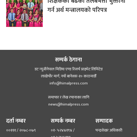
शिक्षकको बढेको तलबभत्ता भुक्तानी
गर्न अर्थ मन्त्रालयको परिपत्र
सम्पर्क ठेगाना
डट न्यूजीनेपाल मिडिया एण्ड रिसर्च प्राइभेट लिमिटेड
लाखेचौर मार्ग, नयाँ बानेश्‍वर-१० काठमाडौँ
info@himalpress.com
समाचार र लेख रचानाका लागि
news@himalpress.com
दर्ता नम्बर
सम्पर्क नम्बर
सम्पादक
००१११ / २०७८-०७९
०१- ५२४४१९४ /
चन्द्रशेखर अधिकारी