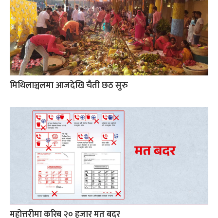
मिथिलाञ्चलमा आजदेखि चैती छठ सुरु
महोत्तरीमा करिब २० हजार मत बदर