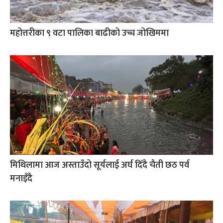
महोत्तरीका ९ वटा पालिका बाढीको उच्च जोखिममा
मिथिलामा आज अस्ताउँदो सूर्यलाई अर्घ दिँदै चैती छठ पर्व
मनाइँदै