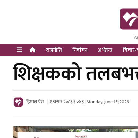
२३
Himal Pre
Dot Newsy
राजनीति
निर्वाचन
अर्थतन्त्र
विचार-व
शिक्षकको तलबभत्ताब
हिमाल प्रेस
१ असार २०८३ १५:४३ | Monday, June 15, 2026