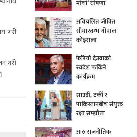
स्थानीय
मोर्चा’ घोषणा
अविचलित जीवित
सीमास्तम्भ गोपाल
्वय गरी
कोइराला
फेरियो देउवाको
कलन गरी
स्वदेश फर्किने
ो।
कार्यक्रम
साउदी, टर्की र
पाकिस्तानबीच संयुक्त
रक्षा सम्झौता
आठ राजनीतिक