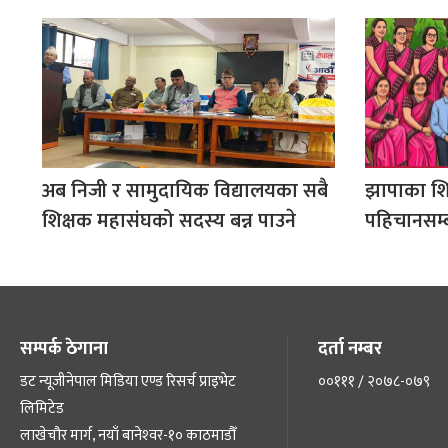
अब निजी र सामुदायिक विद्यालयका सबै
झापाका शि
शिक्षक महासंघको सदस्य बन्न पाउने
पहिचानसम्ब
सम्पर्क ठेगाना
दर्ता नम्बर
डट न्यूजीनेपाल मिडिया एण्ड रिसर्च प्राइभेट
००१११ / २०७८-०७९
लिमिटेड
लाखेचौर मार्ग, नयाँ बानेश्‍वर-१० काठमाडौँ