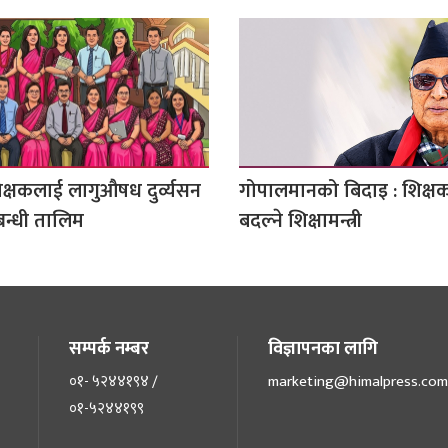
क्षकलाई लागुऔषध दुर्व्यसन
गोपालमानको बिदाइ : शिक्ष
न्धी तालिम
बदल्ने शिक्षामन्त्री
सम्पर्क नम्बर
विज्ञापनका लागि
०१- ५२४४१९४ /
marketing@himalpress.com
०१-५२४४१९९