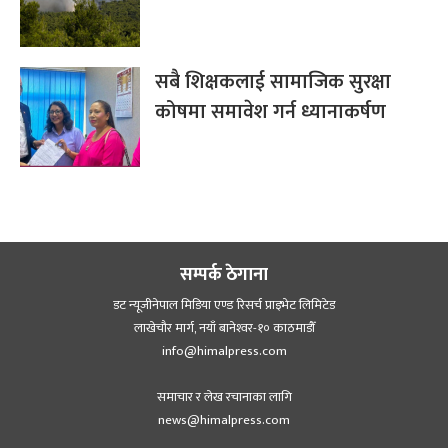
सबै शिक्षकलाई सामाजिक सुरक्षा
कोषमा समावेश गर्न ध्यानाकर्षण
सम्पर्क ठेगाना
डट न्यूजीनेपाल मिडिया एण्ड रिसर्च प्राइभेट लिमिटेड
लाखेचौर मार्ग, नयाँ बानेश्‍वर-१० काठमाडौँ
info@himalpress.com
समाचार र लेख रचानाका लागि
news@himalpress.com