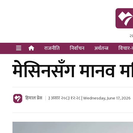
२
Himal Pre
Dot Newsy
राजनीति
निर्वाचन
अर्थतन्त्र
विचार-व
मेसिनसँग मानव मस
हिमाल प्रेस
३ असार २०८३ १२:२८ | Wednesday, June 17, 2026