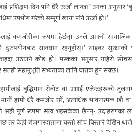
ई प्रशिक्षण दिन पनि धेरै ऊर्जा लाग्छ।’ उनका अनुसार ‘बु
अवधिमा उपभोग गरेको सम्पूर्ण खाना पनि ऊर्जा हो।’
लाई कमजोरीका रूपमा हेर्छन्। उनले आफ्नो सामाजिक 
को दुरुपयोगबाट सावधान रहनुहोस्।’ साइबर सुरक्षाको 
को फाइदा उठाउने कोड हो। मस्कका अनुसार गहिरो सोच
्मक र सतही सहानुभूति सभ्यताका लागि घातक हुन सक्छ।
े हामीलाई बुद्धिमान रोबोट वा एआई एजेन्टहरूको तुलन
। मानौँ हामी धेरै कमजोर छौँ, अत्यधिक भावनात्मक छौँ वा प
 दाबी अझै पूर्ण रूपमा सत्य भइसकेका छैनन्- उदाहरणका ला
नुपर्छ तर केही रोजगारदातामा यस्तो सोच बिस्तारै देखिन था