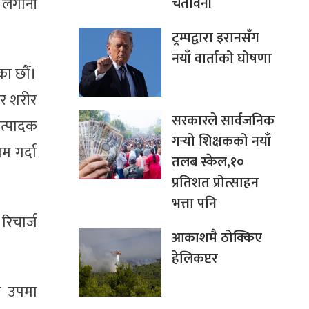
चेतावनी
ा लगानी
ट्रम्पद्वारा इरानसँग
नयाँ वार्ताको घोषणा
का छौँ।
ेर शरीर
सरकारले सार्वजनिक
उत्पादक
गर्‍यो शिक्षकको नयाँ
म गर्दा
तलब स्केल,१०
प्रतिशत प्रोत्साहन
भत्ता पनि
 रिचार्ज
आकाशमै ठोक्किए
हेलिकप्टर
को उपमा