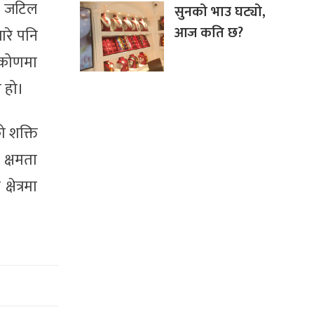
ो जटिल
सुनको भाउ घट्यो,
आज कति छ?
ारे पनि
टिकोणमा
य हो।
ो शक्ति
 क्षमता
षेत्रमा