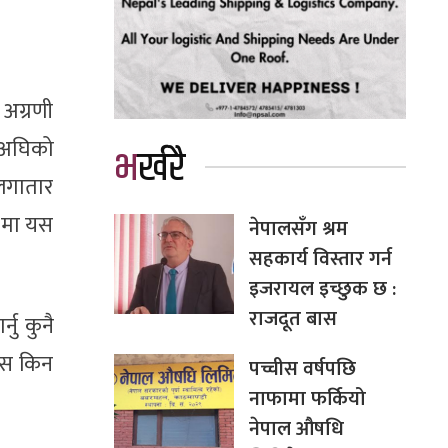
 अग्रणी
ुगअघिको
भर्खरै
 लगातार
स’मा यस
नेपालसँग श्रम
सहकार्य विस्तार गर्न
इजरायल इच्छुक छ :
राजदूत बास
्नु कुनै
कास किन
पच्चीस वर्षपछि
नाफामा फर्कियो
नेपाल औषधि