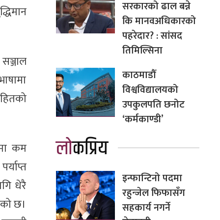
सरकारको ढाल बन्ने
द्धिमान
कि मानवअधिकारको
पहरेदार? : सांसद
तिमिल्सिना
सञ्जाल
काठमाडौँ
भाषामा
विश्वविद्यालयको
सहितको
उपकुलपति छनोट
‘कर्मकाण्डी’
लोकप्रिय
ामा कम
र्याप्त
इन्फान्टिनो पदमा
गि धेरै
रहुन्जेल फिफासँग
लेको छ।
सहकार्य नगर्ने