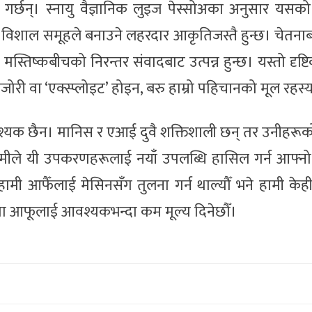
 गर्छन्। स्नायु वैज्ञानिक लुइज पेस्सोअका अनुसार यसक
विशाल समूहले बनाउने लहरदार आकृतिजस्तै हुन्छ। चेतनाब
 मस्तिष्कबीचको निरन्तर संवादबाट उत्पन्न हुन्छ। यस्तो दृष्
 कमजोरी वा ‘एक्स्प्लोइट’ होइन, बरु हाम्रो पहिचानको मूल रहस्
 आवश्यक छैन। मानिस र एआई दुवै शक्तिशाली छन् तर उनीहरूक
हामीले यी उपकरणहरूलाई नयाँ उपलब्धि हासिल गर्न आफ्नो
 हामी आफैँलाई मेसिनसँग तुलना गर्न थाल्यौँ भने हामी केही क्
ेत्रमा आफूलाई आवश्यकभन्दा कम मूल्य दिनेछौँ।