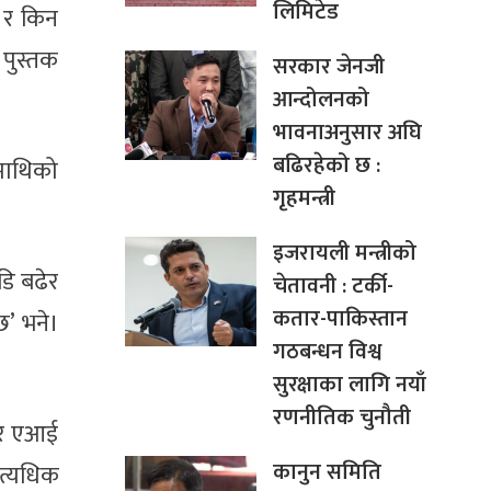
लिमिटेड
ी र किन
 पुस्तक
सरकार जेनजी
आन्दोलनको
भावनाअनुसार अघि
बढिरहेको छ :
ूमाथिको
गृहमन्त्री
इजरायली मन्त्रीको
डि बढेर
चेतावनी : टर्की-
कतार-पाकिस्तान
छ’ भने।
गठबन्धन विश्व
सुरक्षाका लागि नयाँ
रणनीतिक चुनौती
 तर एआई
कानुन समिति
त्यधिक