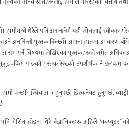
ले ‘कम मूल्यका मानव स्रोतहरूलाई हामीले गरिरहेको वित्तीय तथ
 हामीमध्ये धेरैले पनि अनजानेमै यही सोचलाई स्वीकार गरे
उने अनगिन्ती पुस्तक किन्छौँ। आफ्ना हातमा उपकरण बाँध
गर्छौँ। आराम गर्ने विषयमा लेखिएका पुस्तकहरूले समेत अधिक 
स सुजुङ–किम पाङको पुस्तक रेस्टको उपशीर्षक नै छ-‘कम का
मी भन्छौँ- स्विच अफ हुनुपर्छ, डिस्कनेक्ट हुनुपर्छ, ब्याट्री
्छ।
 पनि मेसिन होइन। धेरै वैज्ञानिकहरू अहिले ‘कम्प्युटर’ 