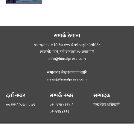
सम्पर्क ठेगाना
डट न्यूजीनेपाल मिडिया एण्ड रिसर्च प्राइभेट लिमिटेड
लाखेचौर मार्ग, नयाँ बानेश्‍वर-१० काठमाडौँ
info@himalpress.com
समाचार र लेख रचानाका लागि
news@himalpress.com
दर्ता नम्बर
सम्पर्क नम्बर
सम्पादक
००१११ / २०७८-०७९
०१- ५२४४१९४ /
चन्द्रशेखर अधिकारी
०१-५२४४१९९
हाम्रो टिम
हाम्रो बारेमा
©२०२२ himalpress.com, All Rights Reserved.