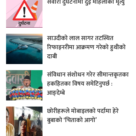
सवारी दुर्घटनामा दुई महिलाको मृत्यु
साउदीको लाल सागर तटस्थित
रिफाइनरीमा आक्रमण गरेको हुथीको
दाबी
संविधान संशोधन गरेर सीमान्तकृतका
हकहितका विषय समेटिनुपर्छ :
आङ्देम्बे
छोरीहरूले मोबाइलको पर्दामा हेरे
बुबाको ‘चिताको आगो’