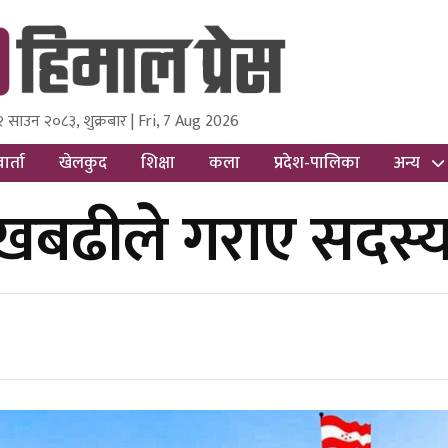
२ साउन २०८३, शुक्रबार | Fri, 7 Aug 2026
ss
Nepal Media and Research Pvt Ltd.
ार्ता
खेलकुद
शिक्षा
कला
प्रदेश-पालिका
अन्य
लाखबढीले गराए सदस्