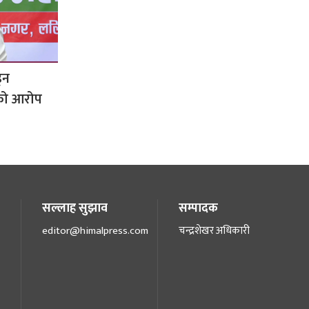
्न
सको आरोप
सल्लाह सुझाव
सम्पादक
editor@himalpress.com
चन्द्रशेखर अधिकारी