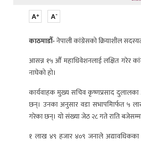
काठमाडौँ-
नेपाली कांग्रेसको क्रियाशील सदस्य
आसन्न १५ औँ महाधिवेशनलाई लक्षित गरेर कांग
नाघेको हो।
कार्यवाहक मुख्य सचिव कृष्णप्रसाद दुलालक
छन्। उनका अनुसार वडा सभापमिार्फत ५ लाख ३
गरेका छन्। यो संख्या जेठ २८ गते राति बजेसम्
१ लाख ४९ हजार ४०९ जनाले अद्यावधिकका ला