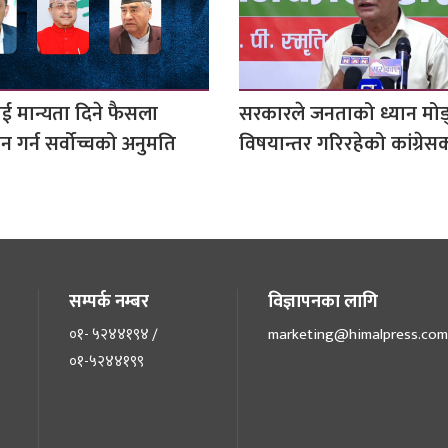
ई मान्यता दिने फैसला
सरकारले जनताको ध्यान मोड
 गर्न सर्वोच्चको अनुमति
विषयान्तर गरिरहेको कांग्रे
सम्पर्क नम्बर
विज्ञापनका लागि
०१- ५२४४१९४ /
marketing@himalpress.com
०१-५२४४१९९