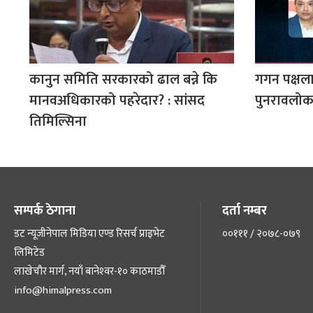
कानुन समिति सरकारको ढाल बन्ने कि
गगन पक्षला
मानवअधिकारको पहरेदार? : सांसद
पुनरावलोकन
तिमिल्सिना
सम्पर्क ठेगाना
दर्ता नम्बर
डट न्यूजीनेपाल मिडिया एण्ड रिसर्च प्राइभेट
००१११ / २०७८-०७९
लिमिटेड
लाखेचौर मार्ग, नयाँ बानेश्‍वर-१० काठमाडौँ
info@himalpress.com