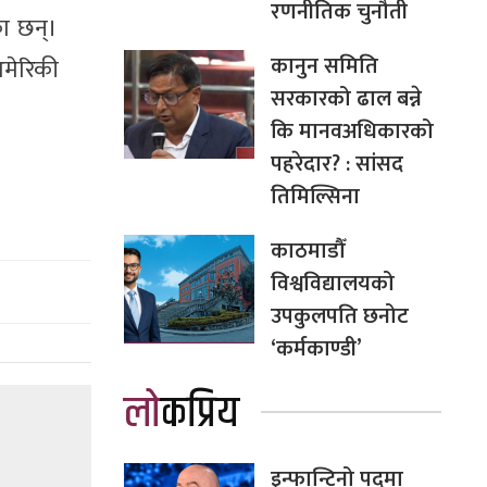
रणनीतिक चुनौती
का छन्।
कानुन समिति
अमेरिकी
सरकारको ढाल बन्ने
कि मानवअधिकारको
पहरेदार? : सांसद
तिमिल्सिना
काठमाडौँ
विश्वविद्यालयको
उपकुलपति छनोट
‘कर्मकाण्डी’
लोकप्रिय
इन्फान्टिनो पदमा