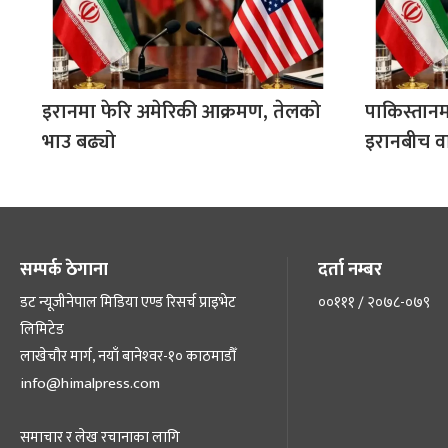
इरानमा फेरि अमेरिकी आक्रमण, तेलको
पाकिस्तानम
भाउ बढ्यो
इरानबीच वा
सम्पर्क ठेगाना
दर्ता नम्बर
डट न्यूजीनेपाल मिडिया एण्ड रिसर्च प्राइभेट
००१११ / २०७८-०७९
लिमिटेड
लाखेचौर मार्ग, नयाँ बानेश्‍वर-१० काठमाडौँ
info@himalpress.com
समाचार र लेख रचानाका लागि