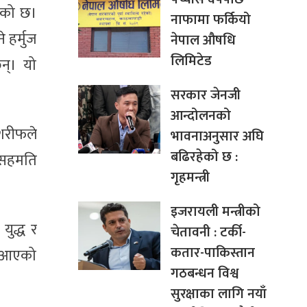
इएको छ।
नाफामा फर्कियो
 हर्मुज
नेपाल औषधि
लिमिटेड
न्। यो
सरकार जेनजी
आन्दोलनको
 शरीफले
भावनाअनुसार अघि
बढिरहेको छ :
े सहमति
गृहमन्त्री
इजरायली मन्त्रीको
युद्ध र
चेतावनी : टर्की-
कतार-पाकिस्तान
दै आएको
गठबन्धन विश्व
सुरक्षाका लागि नयाँ