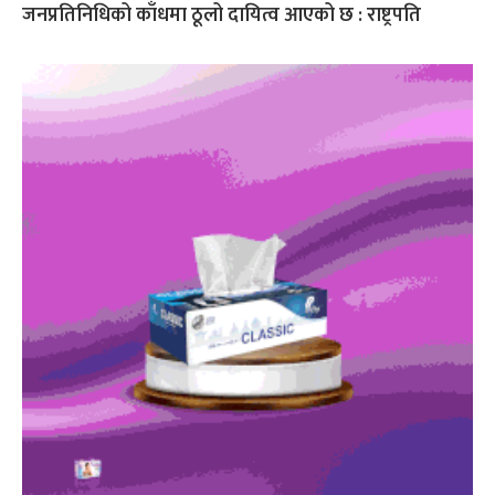
जनप्रतिनिधिको काँधमा ठूलो दायित्व आएको छ : राष्ट्रपति