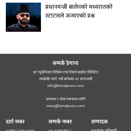
प्रधानमन्त्री बालेनको मध्यरातको
स्टाटसले जन्माएको प्रश्न
सम्पर्क ठेगाना
डट न्यूजीनेपाल मिडिया एण्ड रिसर्च प्राइभेट लिमिटेड
लाखेचौर मार्ग, नयाँ बानेश्‍वर-१० काठमाडौँ
info@himalpress.com
समाचार र लेख रचानाका लागि
news@himalpress.com
दर्ता नम्बर
सम्पर्क नम्बर
सम्पादक
००१११ / २०७८-०७९
०१- ५२४४१९४ /
चन्द्रशेखर अधिकारी