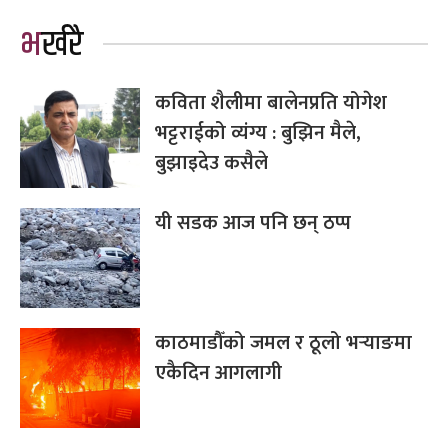
भर्खरै
कविता शैलीमा बालेनप्रति योगेश
भट्टराईको व्यंग्य : बुझिन मैले,
बुझाइदेउ कसैले
यी सडक आज पनि छन् ठप्प
काठमाडौँको जमल र ठूलो भर्‍याङमा
एकैदिन आगलागी