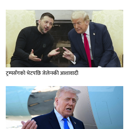
ट्रम्पसँगको भेटपछि जेलेन्स्की आशावादी