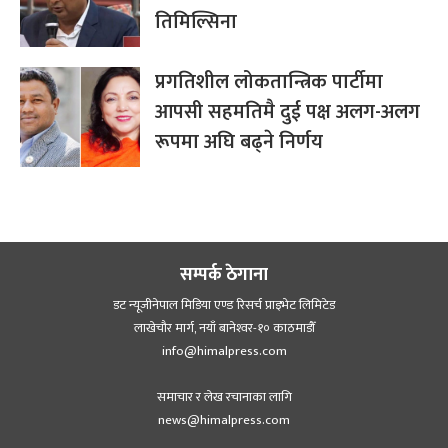
तिमिल्सिना
प्रगतिशील लोकतान्त्रिक पार्टीमा
आपसी सहमतिमै दुई पक्ष अलग-अलग
रूपमा अघि बढ्ने निर्णय
सम्पर्क ठेगाना
डट न्यूजीनेपाल मिडिया एण्ड रिसर्च प्राइभेट लिमिटेड
लाखेचौर मार्ग, नयाँ बानेश्‍वर-१० काठमाडौँ
info@himalpress.com
समाचार र लेख रचानाका लागि
news@himalpress.com