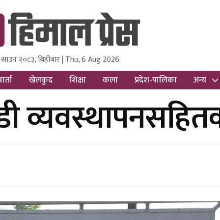
 साउन २०८३, बिहीबार | Thu, 6 Aug 2026
ss
Nepal Media and Research Pvt Ltd.
ार्ता
खेलकुद
शिक्षा
कला
प्रदेश-पालिका
अन्य
ईसीडी व्यवस्थापनसह