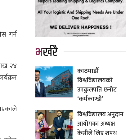
ेस गर्न
भर्खरै
ैशाख २४
काठमाडौँ
र्यक्रम
विश्वविद्यालयको
उपकुलपति छनोट
‘कर्मकाण्डी’
 भएकाले
विश्वविद्यालय अनुदान
आयोगका अध्यक्ष
केसीले लिए शपथ