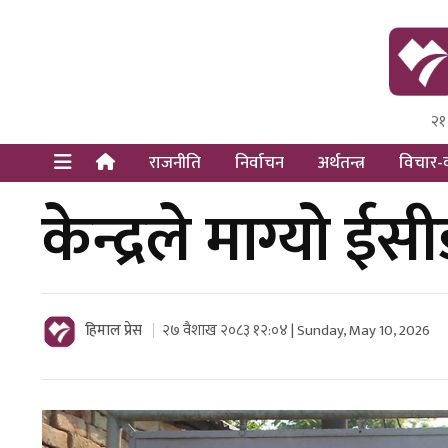
२१
Himal Pre
Dot Newsy
राजनीति
निर्वाचन
अर्थतन्त्र
विचार-व
केन्द्रले माग्यो 
हिमाल प्रेस
२७ वैशाख २०८३ १२:०४ | Sunday, May 10, 2026