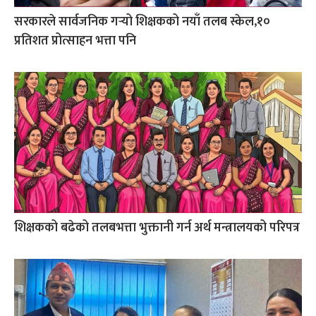
सरकारले सार्वजनिक गर्‍यो शिक्षकको नयाँ तलब स्केल,१०
प्रतिशत प्रोत्साहन भत्ता पनि
शिक्षकको बढेको तलबभत्ता भुक्तानी गर्न अर्थ मन्त्रालयको परिपत्र