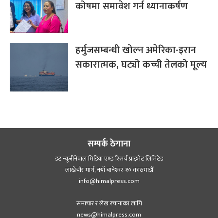
कोषमा समावेश गर्न ध्यानाकर्षण
हर्मुजसम्बन्धी खोल्न अमेरिका-इरान
सकारात्मक, घट्यो कच्ची तेलको मूल्य
सम्पर्क ठेगाना
डट न्यूजीनेपाल मिडिया एण्ड रिसर्च प्राइभेट लिमिटेड
लाखेचौर मार्ग, नयाँ बानेश्‍वर-१० काठमाडौँ
info@himalpress.com
समाचार र लेख रचानाका लागि
news@himalpress.com