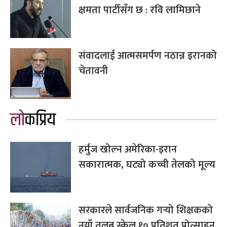
क्षमता पार्टीसँग छ : रवि लामिछाने
संवादलाई आत्मसमर्पण नठान्न इरानको
चेतावनी
लोकप्रिय
हर्मुज खोल्न अमेरिका-इरान
सकारात्मक, घट्यो कच्ची तेलको मूल्य
सरकारले सार्वजनिक गर्‍यो शिक्षकको
नयाँ तलब स्केल,१० प्रतिशत प्रोत्साहन