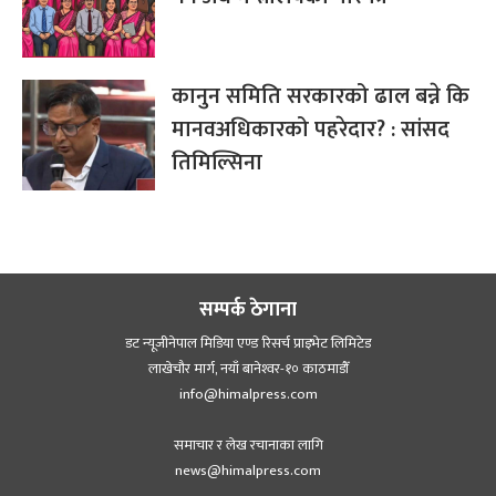
कानुन समिति सरकारको ढाल बन्ने कि
मानवअधिकारको पहरेदार? : सांसद
तिमिल्सिना
सम्पर्क ठेगाना
डट न्यूजीनेपाल मिडिया एण्ड रिसर्च प्राइभेट लिमिटेड
लाखेचौर मार्ग, नयाँ बानेश्‍वर-१० काठमाडौँ
info@himalpress.com
समाचार र लेख रचानाका लागि
news@himalpress.com