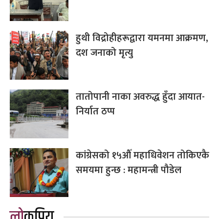
हुथी विद्रोहीहरूद्वारा यमनमा आक्रमण,
दश जनाको मृत्यु
तातोपानी नाका अवरुद्ध हुँदा आयात-
निर्यात ठप्प
कांग्रेसको १५औँ महाधिवेशन तोकिएकै
समयमा हुन्छ : महामन्त्री पौडेल
लोकप्रिय