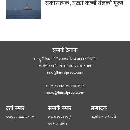
सकारात्मक, घट्यो कच्ची तेलको मूल्य
सम्पर्क ठेगाना
डट न्यूजीनेपाल मिडिया एण्ड रिसर्च प्राइभेट लिमिटेड
लाखेचौर मार्ग, नयाँ बानेश्‍वर-१० काठमाडौँ
info@himalpress.com
समाचार र लेख रचानाका लागि
news@himalpress.com
दर्ता नम्बर
सम्पर्क नम्बर
सम्पादक
००१११ / २०७८-०७९
०१- ५२४४१९४ /
चन्द्रशेखर अधिकारी
०१-५२४४१९९