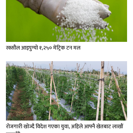
रक्सौल आइपुग्यो १,२५० मेट्रिक टन मल
रोजगारी खोज्दै विदेश गएका युवा, अहिले आफ्नै खेतबाट लाखौं