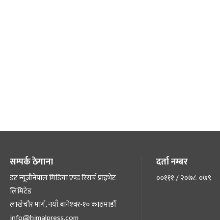
सम्पर्क ठेगाना
दर्ता नम्बर
डट न्यूजीनेपाल मिडिया एण्ड रिसर्च प्राइभेट
००१११ / २०७८-०७९
लिमिटेड
लाखेचौर मार्ग, नयाँ बानेश्‍वर-१० काठमाडौँ
info@himalpress.com