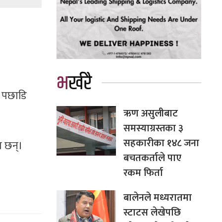
भर्खरै
ले पछाडि
ऋण असुलीबाट
समस्याग्रस्तका ३
सहकारीका १४८ जना
ा छन्।
बचतकर्ताले पाए
रकम फिर्ता
बालेनले मध्यरातमा
स्टाटस लेखेपछि