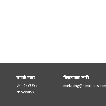
सम्पर्क नम्बर
विज्ञापनका लागि
०१- ५२४४१९४ /
marketing@himalpress.com
०१-५२४४१९९