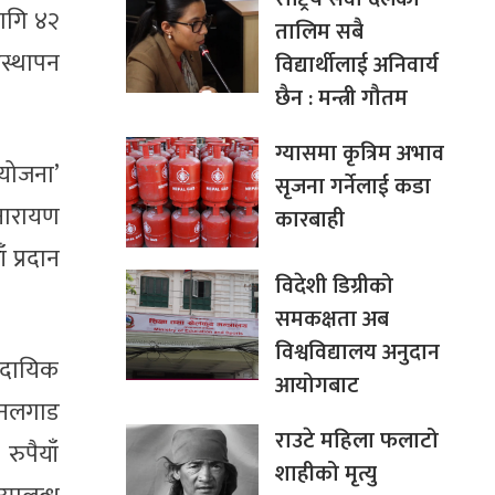
लागि ४२
तालिम सबै
वस्थापन
विद्यार्थीलाई अनिवार्य
छैन : मन्त्री गौतम
ग्यासमा कृत्रिम अभाव
ियोजना’
सृजना गर्नेलाई कडा
 नारायण
कारबाही
प्रदान
विदेशी डिग्रीको
समकक्षता अब
विश्वविद्यालय अनुदान
मुदायिक
आयोगबाट
 नलगाड
राउटे महिला फलाटो
रुपैयाँ
शाहीको मृत्यु