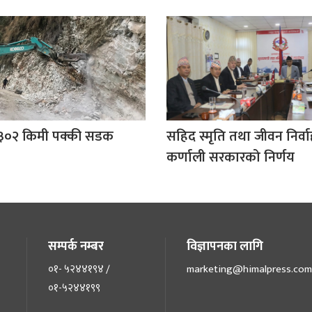
 ३०२ किमी पक्की सडक
सहिद स्मृति तथा जीवन निर्वाह
कर्णाली सरकारको निर्णय
सम्पर्क नम्बर
विज्ञापनका लागि
०१- ५२४४१९४ /
marketing@himalpress.com
०१-५२४४१९९