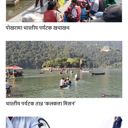
पोखरामा भारतीय पर्यटक खचाखच
भारतीय पर्यटक तान्न ‘कलकत्ता मिसन’