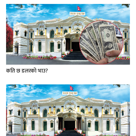
कति छ डलरको भाउ?