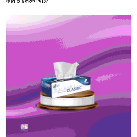
कति छ डलरको भाउ?