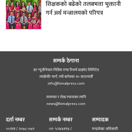
शिक्षकको बढेको तलबभत्ता भुक्तानी
गर्न अर्थ मन्त्रालयको परिपत्र
सम्पर्क ठेगाना
डट न्यूजीनेपाल मिडिया एण्ड रिसर्च प्राइभेट लिमिटेड
लाखेचौर मार्ग, नयाँ बानेश्‍वर-१० काठमाडौँ
info@himalpress.com
समाचार र लेख रचानाका लागि
news@himalpress.com
दर्ता नम्बर
सम्पर्क नम्बर
सम्पादक
००१११ / २०७८-०७९
०१- ५२४४१९४ /
चन्द्रशेखर अधिकारी