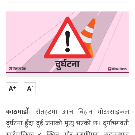
काठमाडौँ-
रौतहटमा आज बिहान मोटरसाइकल
दुर्घटना हुँदा दुई जनाको मृत्यु भएको छ। दुर्गाभगवती
गाउँपालिका–४ स्थित गौर–गंगापिपरा सडकखण्ड