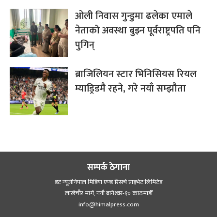
ओली निवास गुन्डुमा ढलेका एमाले
नेताको अवस्था बुझ्न पूर्वराष्ट्रपति पनि
पुगिन्
ब्राजिलियन स्टार भिनिसियस रियल
म्याड्रिडमै रहने, गरे नयाँ सम्झौता
सम्पर्क ठेगाना
डट न्यूजीनेपाल मिडिया एण्ड रिसर्च प्राइभेट लिमिटेड
लाखेचौर मार्ग, नयाँ बानेश्‍वर-१० काठमाडौँ
info@himalpress.com