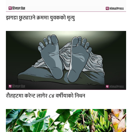
झगडा छुट्याउने क्रममा युवकको मृत्यु
रौतहटमा करेन्ट लागेर ८४ वर्षीयाको निधन