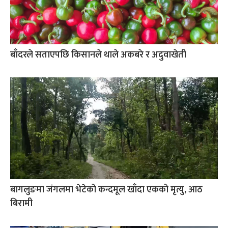
बाँदरले सताएपछि किसानले थाले अकबरे र अदुवाखेती
बागलुङमा जंगलमा भेटेको कन्दमूल खाँदा एकको मृत्यु, आठ
बिरामी