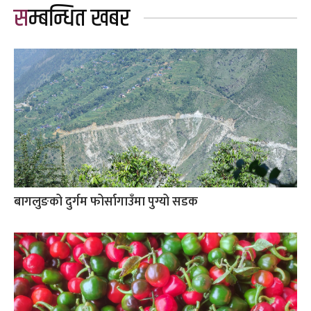
सम्बन्धित खबर
बागलुङको दुर्गम फोर्सागाउँमा पुग्यो सडक