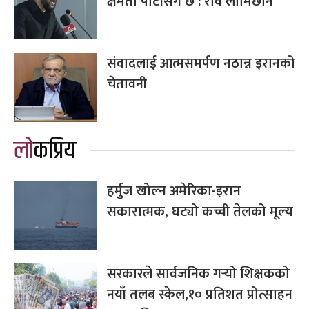
क्षमता पार्टीसँग छ : रवि लामिछाने
संवादलाई आत्मसमर्पण नठान्न इरानको
चेतावनी
लोकप्रिय
हर्मुज खोल्न अमेरिका-इरान
सकारात्मक, घट्यो कच्ची तेलको मूल्य
सरकारले सार्वजनिक गर्‍यो शिक्षकको
नयाँ तलब स्केल,१० प्रतिशत प्रोत्साहन