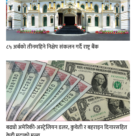
८५ अर्बको तीनमहिने निक्षेप संकलन गर्दै राष्ट्र बैंक
बढ्यो अमेरिकी-अस्ट्रेलियन डलर, कुवेती र बहराइन दिनारसहित
केही मुद्राको मूल्य