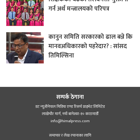
गर्न अर्थ मन्त्रालयको परिपत्र
कानुन समिति सरकारको ढाल बन्ने कि
मानवअधिकारको पहरेदार? : सांसद
तिमिल्सिना
सम्पर्क ठेगाना
डट न्यूजीनेपाल मिडिया एण्ड रिसर्च प्राइभेट लिमिटेड
लाखेचौर मार्ग, नयाँ बानेश्‍वर-१० काठमाडौँ
info@himalpress.com
समाचार र लेख रचानाका लागि