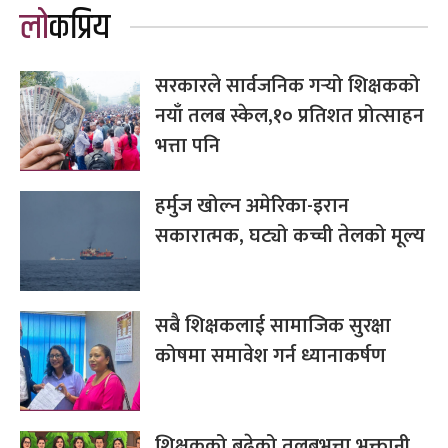
लोकप्रिय
सरकारले सार्वजनिक गर्‍यो शिक्षकको
नयाँ तलब स्केल,१० प्रतिशत प्रोत्साहन
भत्ता पनि
हर्मुज खोल्न अमेरिका-इरान
सकारात्मक, घट्यो कच्ची तेलको मूल्य
सबै शिक्षकलाई सामाजिक सुरक्षा
कोषमा समावेश गर्न ध्यानाकर्षण
शिक्षकको बढेको तलबभत्ता भुक्तानी