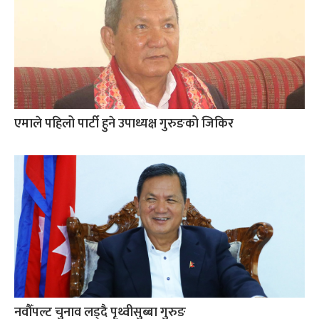
एमाले पहिलो पार्टी हुने उपाध्यक्ष गुरुङको जिकिर
नवौँपल्ट चुनाव लड्दै पृथ्वीसुब्बा गुरुङ