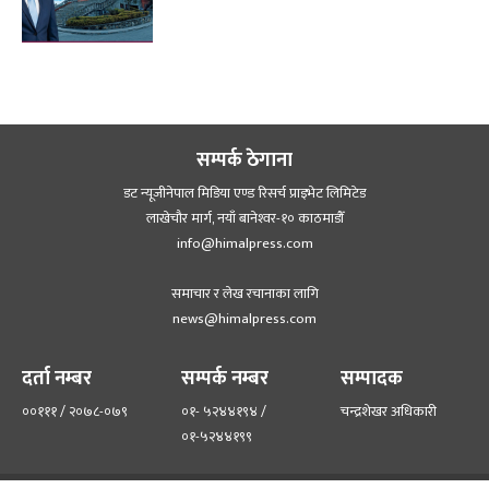
सम्पर्क ठेगाना
डट न्यूजीनेपाल मिडिया एण्ड रिसर्च प्राइभेट लिमिटेड
लाखेचौर मार्ग, नयाँ बानेश्‍वर-१० काठमाडौँ
info@himalpress.com
समाचार र लेख रचानाका लागि
news@himalpress.com
दर्ता नम्बर
सम्पर्क नम्बर
सम्पादक
००१११ / २०७८-०७९
०१- ५२४४१९४ /
चन्द्रशेखर अधिकारी
०१-५२४४१९९