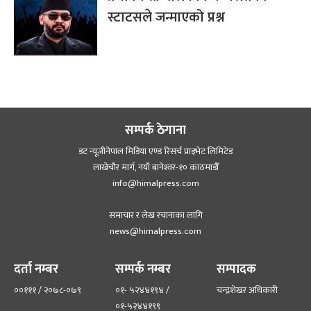
स्टाटसले जन्माएको प्रश्न
सम्पर्क ठेगाना
डट न्यूजीनेपाल मिडिया एण्ड रिसर्च प्राइभेट लिमिटेड
लाखेचौर मार्ग, नयाँ बानेश्‍वर-१० काठमाडौँ
info@himalpress.com
समाचार र लेख रचानाका लागि
news@himalpress.com
दर्ता नम्बर
सम्पर्क नम्बर
सम्पादक
००१११ / २०७८-०७९
०१- ५२४४१९४ /
चन्द्रशेखर अधिकारी
०१-५२४४१९९