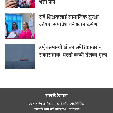
भत्ता पनि
सबै शिक्षकलाई सामाजिक सुरक्षा
कोषमा समावेश गर्न ध्यानाकर्षण
हर्मुजसम्बन्धी खोल्न अमेरिका-इरान
सकारात्मक, घट्यो कच्ची तेलको मूल्य
सम्पर्क ठेगाना
डट न्यूजीनेपाल मिडिया एण्ड रिसर्च प्राइभेट लिमिटेड
लाखेचौर मार्ग, नयाँ बानेश्‍वर-१० काठमाडौँ