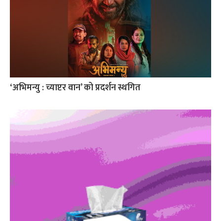
‘अभिमन्यु : च्याप्टर वान’ को प्रदर्शन स्थगित