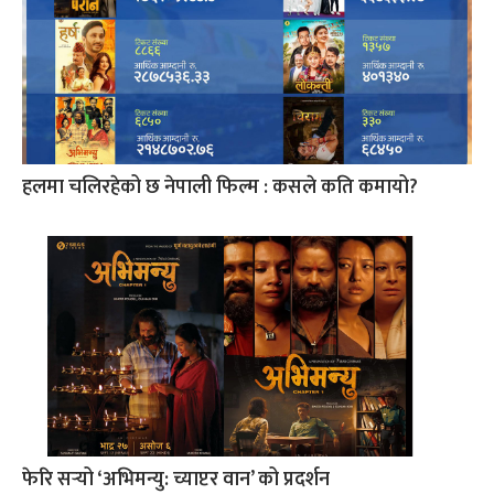
हलमा चलिरहेको छ नेपाली फिल्म : कसले कति कमायो?
फेरि सर्‍यो ‘अभिमन्यु: च्याप्टर वान’ को प्रदर्शन