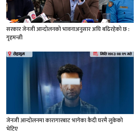
सरकार जेनजी आन्दोलनको भावनाअनुसार अघि बढिरहेको छ :
गृहमन्त्री
जेनजी आन्दोलनमा कारागारबाट भागेका कैदी घरमै लुकेको
भेटिए