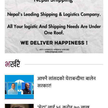
भर्खरै
आफ्नै सांसदको घेराबन्दीमा बालेन
सरकार!
‘मेटा’ लाई ५६ करोड ७० लाख