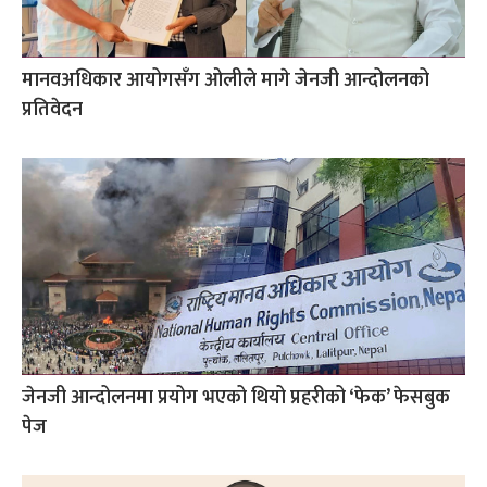
मानवअधिकार आयोगसँग ओलीले मागे जेनजी आन्दोलनको
प्रतिवेदन
जेनजी आन्दोलनमा प्रयोग भएको थियो प्रहरीको ‘फेक’ फेसबुक
पेज