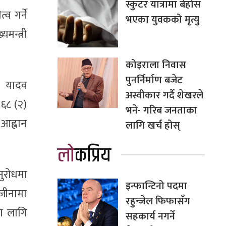
स्कुटर यात्रामा बेहोस
व गर्ने
भएका युवकको मृत्यु
मन्त्री
कोइराला निवास
पुनर्निर्माण बजेट
र यादव
अस्वीकार गर्दै शेखरले
१६८ (२)
भने- गरिब जनताका
आह्वान
लागि खर्च होस्
लोकप्रिय
नुरोधमा
इन्फान्टिनो पदमा
ाजीनामा
रहुन्जेल फिफासँग
का लागि
सहकार्य नगर्ने