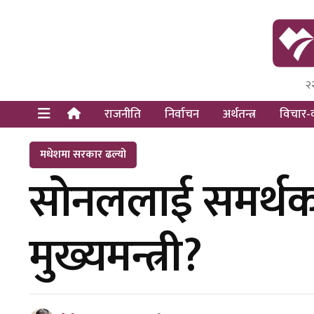
२
Himal Pre
Dot Newsy
राजनीति
निर्वाचन
अर्थतन्त्र
विचार-व
मधेशमा सरकार ढल्यो
सोनललाई समर्थक 
मुख्यमन्त्री?