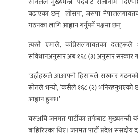
सोनलले मुख्यमन्त्री पदबाट राजीनामा दिएप
बढाएका छन्। लोसपा, जसपा नेपाललगायतका
गठनका लागि आह्वान गर्नुपर्ने पक्षमा छन्।
त्यस्तै एमाले, कांग्रेसलगायतका दलह
संविधानअनुसार अब १६८ (३) अनुसार सरकार गठ
‘उहाँहरूले आआफ्नो हिसाबले सरकार गठनको आ
स्रोतले भन्यो, ‘कसैले १६८ (२) भनिरहनुभएको
आह्वान हुन्छ।’
यसअघि जनमत पार्टीका तर्फबाट मुख्यमन्त्री ब
बाहिरिएका थिए। जनमत पार्टी प्रदेश संसदीय 