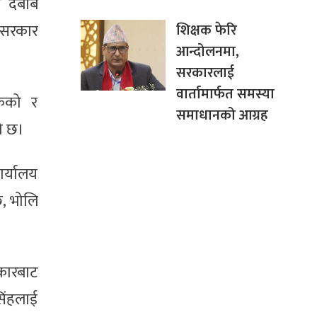
ि दबाब
शिक्षक फेरि
 सरकार
आन्दोलनमा,
सरकारलाई
वार्तामार्फत समस्या
केको र
समाधानको आग्रह
ो छ।
र्यालय
छ, भोलि
रकारबाट
सिंहलाई