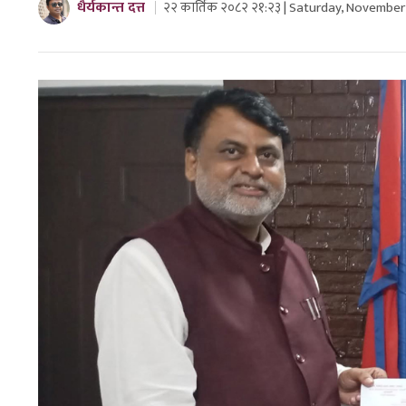
धैर्यकान्त दत्त
२२ कार्तिक २०८२ २१:२३ | Saturday, November