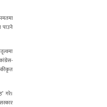
ल्पमतमा
त पाउने
तृत्वमा
ग्रेस-
एकीकृत
ह’ गरे।
 सरकार