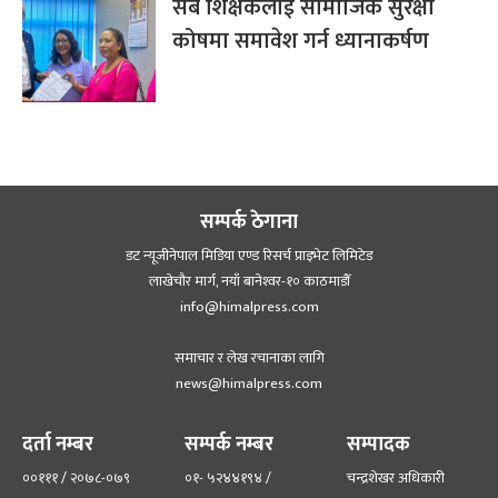
सबै शिक्षकलाई सामाजिक सुरक्षा
कोषमा समावेश गर्न ध्यानाकर्षण
सम्पर्क ठेगाना
डट न्यूजीनेपाल मिडिया एण्ड रिसर्च प्राइभेट लिमिटेड
लाखेचौर मार्ग, नयाँ बानेश्‍वर-१० काठमाडौँ
info@himalpress.com
समाचार र लेख रचानाका लागि
news@himalpress.com
दर्ता नम्बर
सम्पर्क नम्बर
सम्पादक
००१११ / २०७८-०७९
०१- ५२४४१९४ /
चन्द्रशेखर अधिकारी