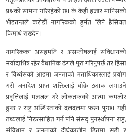
नेतृत्वप्रतिको अविश्वासबीच अहिले देशले एउटा गम्भीर
प्रश्नको सामना गरिरहेको छ। के केही हजार मानिसको
भीडतन्त्रले करोडौँ नागरिकको हुर्मत लिने हैसियत
किमार्थ राख्दैन।
नागरिकका असहमति र असन्तोषलाई संविधानको
मर्यादाभित्र रहेर वैधानिक ढंगले पूरा गरिनुपर्छ तर हिंसा
र विध्वंसको आडमा जनताको मताधिकारलाई प्रयोग
गरी जनादेश प्राप्त शक्तिलाई घोक्रे ठ्याक लगाउने
प्रवृत्तिलाई मलजल गरे लोकतन्त्रको आत्मा कमजोर
हुन्छ र राष्ट्र अस्थिरताको दलदलमा फस्न पुग्छ। यही
तथ्यलाई निरुत्साहित गर्न पनि संसद् पुनर्स्थापना राष्ट्र्र,
संविधान र जनताको दीर्घकालीन हितमा सही र