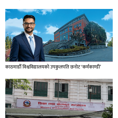
काठमाडौँ विश्वविद्यालयको उपकुलपति छनोट ‘कर्मकाण्डी’