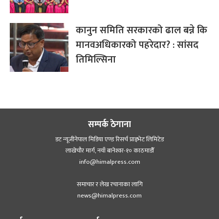
कानुन समिति सरकारको ढाल बन्ने कि
मानवअधिकारको पहरेदार? : सांसद
तिमिल्सिना
सम्पर्क ठेगाना
डट न्यूजीनेपाल मिडिया एण्ड रिसर्च प्राइभेट लिमिटेड
लाखेचौर मार्ग, नयाँ बानेश्‍वर-१० काठमाडौँ
info@himalpress.com
समाचार र लेख रचानाका लागि
news@himalpress.com