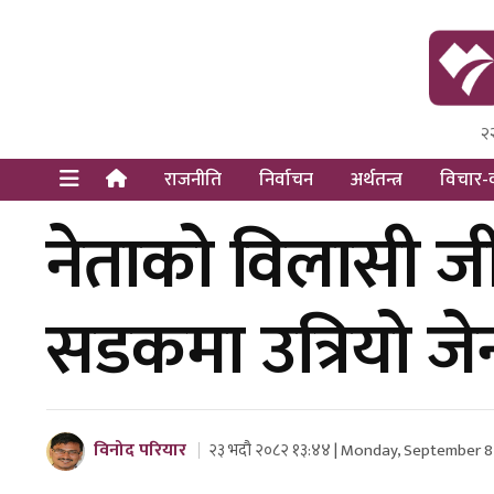
२
Himal Pre
Dot Newsy
राजनीति
निर्वाचन
अर्थतन्त्र
विचार-व
नेताको विलासी जीव
सडकमा उत्रियो ज
विनोद परियार
२३ भदौ २०८२ १३:४४ | Monday, September 8