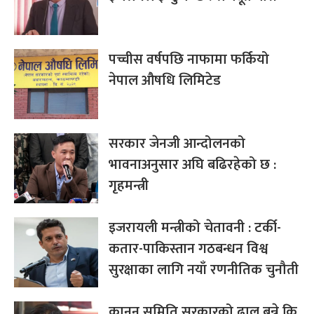
पच्चीस वर्षपछि नाफामा फर्कियो
नेपाल औषधि लिमिटेड
सरकार जेनजी आन्दोलनको
भावनाअनुसार अघि बढिरहेको छ :
गृहमन्त्री
इजरायली मन्त्रीको चेतावनी : टर्की-
कतार-पाकिस्तान गठबन्धन विश्व
सुरक्षाका लागि नयाँ रणनीतिक चुनौती
कानुन समिति सरकारको ढाल बन्ने कि