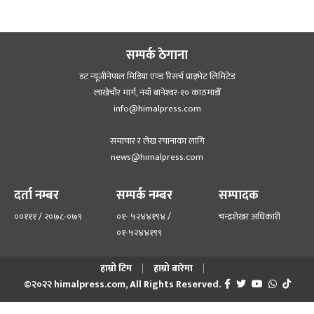
सम्पर्क ठेगाना
डट न्यूजीनेपाल मिडिया एण्ड रिसर्च प्राइभेट लिमिटेड
लाखेचौर मार्ग, नयाँ बानेश्‍वर-१० काठमाडौँ
info@himalpress.com
समाचार र लेख रचानाका लागि
news@himalpress.com
दर्ता नम्बर
सम्पर्क नम्बर
सम्पादक
००१११ / २०७८-०७९
०१- ५२४४१९४ /
चन्द्रशेखर अधिकारी
०१-५२४४१९९
हाम्रो टिम
हाम्रो बारेमा
©२०२२ himalpress.com, All Rights Reserved.