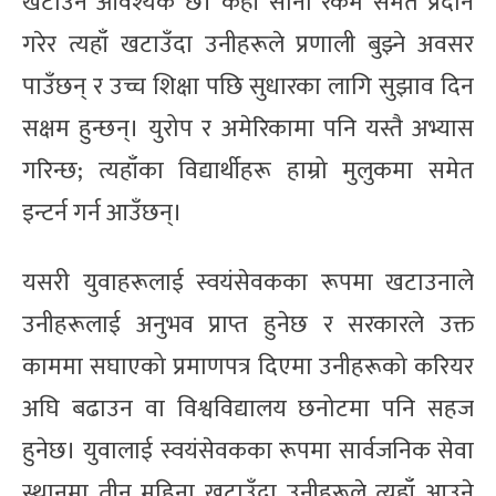
खटाउन आवश्यक छ। केही सानो रकम समेत प्रदान
गरेर त्यहाँ खटाउँदा उनीहरूले प्रणाली बुझ्ने अवसर
पाउँछन् र उच्च शिक्षा पछि सुधारका लागि सुझाव दिन
सक्षम हुन्छन्। युरोप र अमेरिकामा पनि यस्तै अभ्यास
गरिन्छ; त्यहाँका विद्यार्थीहरू हाम्रो मुलुकमा समेत
इन्टर्न गर्न आउँछन्।
यसरी युवाहरूलाई स्वयंसेवकका रूपमा खटाउनाले
उनीहरूलाई अनुभव प्राप्त हुनेछ र सरकारले उक्त
काममा सघाएको प्रमाणपत्र दिएमा उनीहरूको करियर
अघि बढाउन वा विश्वविद्यालय छनोटमा पनि सहज
हुनेछ। युवालाई स्वयंसेवकका रूपमा सार्वजनिक सेवा
स्थानमा तीन महिना खटाउँदा उनीहरूले त्यहाँ आउने