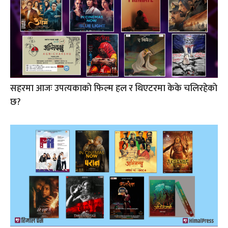
सहरमा आजः उपत्यकाकाे फिल्म हल र थिएटरमा केके चलिरहेकाे
छ?