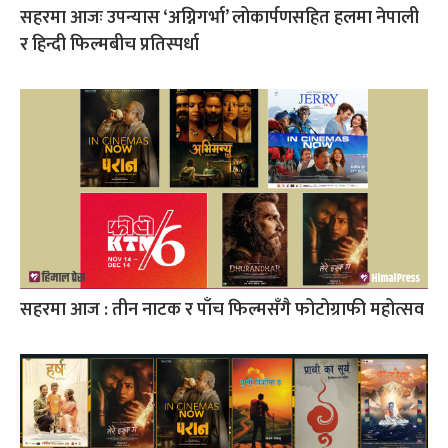
सहरमा आजः उपन्यास ‘अग्निगर्भा’ लोकार्पणसहित हलमा नेपाली
र हिन्दी फिल्मबीच प्रतिस्पर्धा
सहरमा आज : तीन नाटक र पाँच फिल्मसँगै फोटोग्राफी महोत्सव