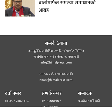
वार्तामार्फत समस्या समाधानको
आग्रह
सम्पर्क ठेगाना
डट न्यूजीनेपाल मिडिया एण्ड रिसर्च प्राइभेट लिमिटेड
लाखेचौर मार्ग, नयाँ बानेश्‍वर-१० काठमाडौँ
info@himalpress.com
समाचार र लेख रचानाका लागि
news@himalpress.com
दर्ता नम्बर
सम्पर्क नम्बर
सम्पादक
००१११ / २०७८-०७९
०१- ५२४४१९४ /
चन्द्रशेखर अधिकारी
०१-५२४४१९९