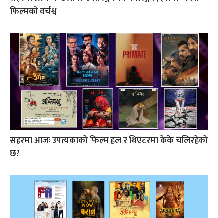
फिल्मको वर्चश्व
सहरमा आजः उपत्यकाकाे फिल्म हल र थिएटरमा केके चलिरहेकाे
छ?