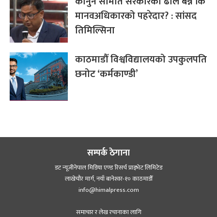
कानुन समिति सरकारको ढाल बन्ने कि
मानवअधिकारको पहरेदार? : सांसद
तिमिल्सिना
काठमाडौँ विश्वविद्यालयको उपकुलपति
छनोट ‘कर्मकाण्डी’
सम्पर्क ठेगाना
डट न्यूजीनेपाल मिडिया एण्ड रिसर्च प्राइभेट लिमिटेड
लाखेचौर मार्ग, नयाँ बानेश्‍वर-१० काठमाडौँ
info@himalpress.com
समाचार र लेख रचानाका लागि