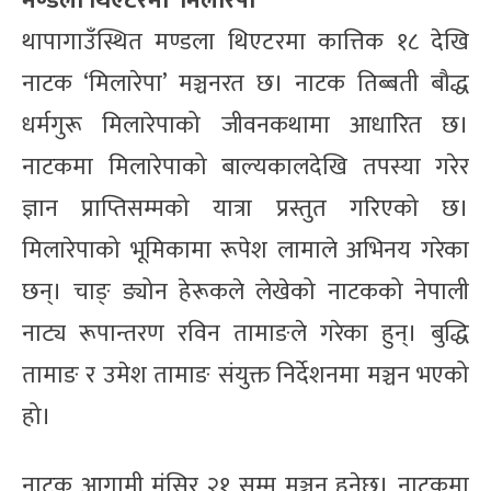
मण्डला थिएटरमा ‘मिलारेपा’
थापागाउँस्थित मण्डला थिएटरमा कात्तिक १८ देखि
नाटक ‘मिलारेपा’ मञ्चनरत छ। नाटक तिब्बती बौद्ध
धर्मगुरू मिलारेपाको जीवनकथामा आधारित छ।
नाटकमा मिलारेपाको बाल्यकालदेखि तपस्या गरेर
ज्ञान प्राप्तिसम्मको यात्रा प्रस्तुत गरिएको छ।
मिलारेपाको भूमिकामा रूपेश लामाले अभिनय गरेका
छन्। चाङ् ङ्योन हेरूकले लेखेको नाटकको नेपाली
नाट्य रूपान्तरण रविन तामाङले गरेका हुन्। बुद्धि
तामाङ र उमेश तामाङ संयुक्त निर्देशनमा मञ्चन भएको
हो।
नाटक आगामी मंसिर २१ सम्म मञ्चन हुनेछ। नाटकमा