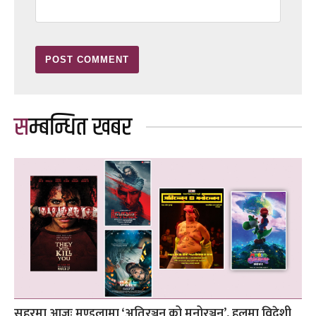
सम्बन्धित खबर
सहरमा आजः मण्डलामा ‘अतिरञ्जन को मनोरञ्जन’, हलमा विदेशी