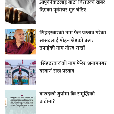
आफूनिकटलाई बाटो बिराएको खबर
दिएका पूर्वमेयर मृत भेटिए
सिंहदरबारको नाम फेर्न प्रस्ताव गरेका
सांसदलाई मोहन श्रेष्ठको प्रश्न :
तपाईंको नाम गोरब राखौँ
‘सिंहदरबार’को नाम फेरेर ‘अनामनगर
दरबार’ राख्न प्रस्ताव
बारुदको थुप्रोमा कि समृद्धिको
बाटोमा?