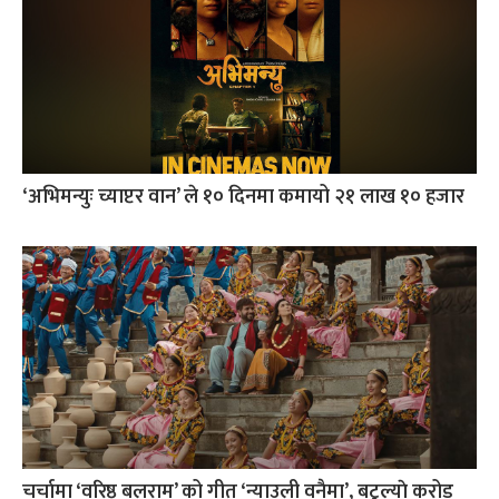
‘अभिमन्युः च्याप्टर वान’ ले १० दिनमा कमायो २१ लाख १० हजार
चर्चामा ‘वरिष्ठ बलराम’ को गीत ‘न्याउली वनैमा’, बटुल्याे करोड