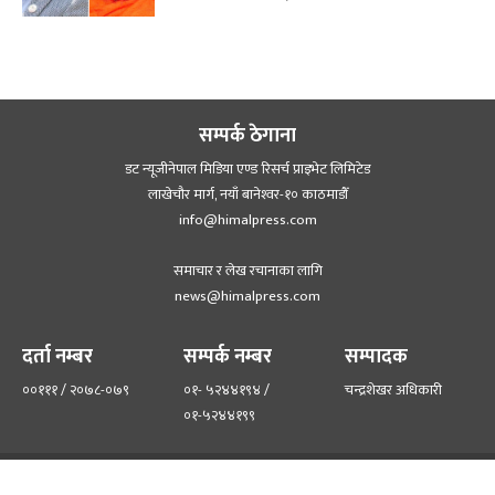
सम्पर्क ठेगाना
डट न्यूजीनेपाल मिडिया एण्ड रिसर्च प्राइभेट लिमिटेड
लाखेचौर मार्ग, नयाँ बानेश्‍वर-१० काठमाडौँ
info@himalpress.com
समाचार र लेख रचानाका लागि
news@himalpress.com
दर्ता नम्बर
सम्पर्क नम्बर
सम्पादक
००१११ / २०७८-०७९
०१- ५२४४१९४ /
चन्द्रशेखर अधिकारी
०१-५२४४१९९
हाम्रो टिम
हाम्रो बारेमा