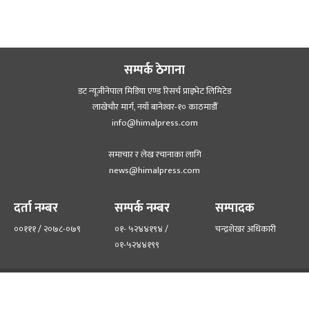
सम्पर्क ठेगाना
डट न्यूजीनेपाल मिडिया एण्ड रिसर्च प्राइभेट लिमिटेड
लाखेचौर मार्ग, नयाँ बानेश्‍वर-१० काठमाडौँ
info@himalpress.com
समाचार र लेख रचानाका लागि
news@himalpress.com
दर्ता नम्बर
सम्पर्क नम्बर
सम्पादक
००१११ / २०७८-०७९
०१- ५२४४१९४ /
चन्द्रशेखर अधिकारी
०१-५२४४१९९
हाम्रो टिम
हाम्रो बारेमा
©२०२२ himalpress.com, All Rights Reserved.