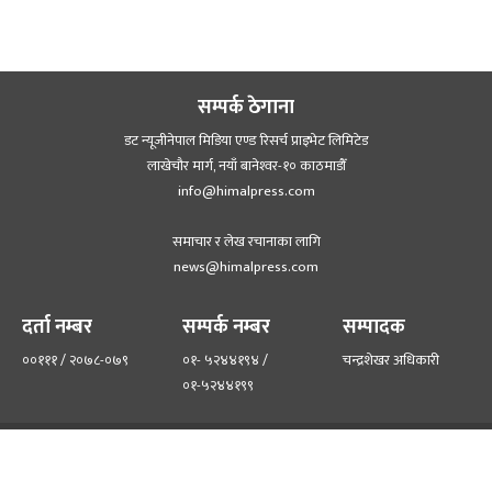
सम्पर्क ठेगाना
डट न्यूजीनेपाल मिडिया एण्ड रिसर्च प्राइभेट लिमिटेड
लाखेचौर मार्ग, नयाँ बानेश्‍वर-१० काठमाडौँ
info@himalpress.com
समाचार र लेख रचानाका लागि
news@himalpress.com
दर्ता नम्बर
सम्पर्क नम्बर
सम्पादक
००१११ / २०७८-०७९
०१- ५२४४१९४ /
चन्द्रशेखर अधिकारी
०१-५२४४१९९
हाम्रो टिम
हाम्रो बारेमा
©२०२२ himalpress.com, All Rights Reserved.