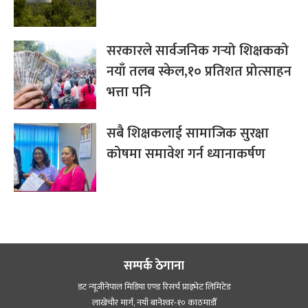
सरकारले सार्वजनिक गर्‍यो शिक्षकको
नयाँ तलब स्केल,१० प्रतिशत प्रोत्साहन
भत्ता पनि
सबै शिक्षकलाई सामाजिक सुरक्षा
कोषमा समावेश गर्न ध्यानाकर्षण
सम्पर्क ठेगाना
डट न्यूजीनेपाल मिडिया एण्ड रिसर्च प्राइभेट लिमिटेड
लाखेचौर मार्ग, नयाँ बानेश्‍वर-१० काठमाडौँ