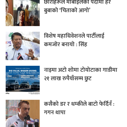
छोरीहरूले मोबाइलको पर्दामा हेरे
बुबाको ‘चिताको आगो’
विशेष महाधिवेशनले पार्टीलाई
कमजोर बनायो : सिंह
नाइमा अटो शोमा टोयोटाका गाडीमा
२१ लाख रुपैयाँसम्म छुट
कसैको डर र धम्कीले बाटो फेर्दिनँ :
गगन थापा