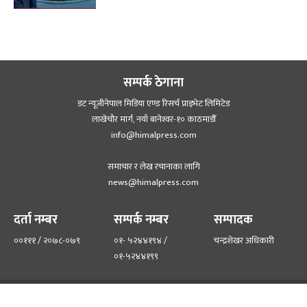
सम्पर्क ठेगाना
डट न्यूजीनेपाल मिडिया एण्ड रिसर्च प्राइभेट लिमिटेड
लाखेचौर मार्ग, नयाँ बानेश्‍वर-१० काठमाडौँ
info@himalpress.com
समाचार र लेख रचानाका लागि
news@himalpress.com
दर्ता नम्बर
सम्पर्क नम्बर
सम्पादक
००१११ / २०७८-०७९
०१- ५२४४१९४ /
चन्द्रशेखर अधिकारी
०१-५२४४१९९
हाम्रो टिम
हाम्रो बारेमा
©२०२२ himalpress.com, All Rights Reserved.