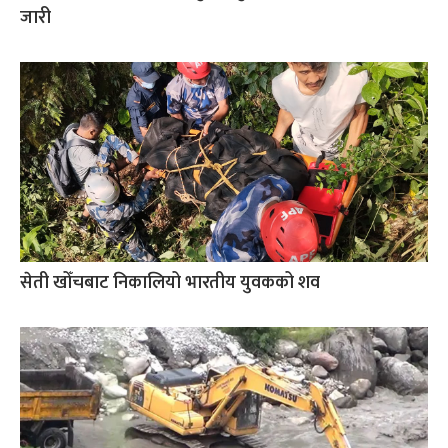
जारी
सेती खोँचबाट निकालियो भारतीय युवकको शव