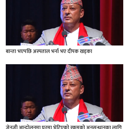
बान्ता भएपछि अस्पताल भर्ना भए दीपक खड्का
जेनजी आन्दोलनमा घरमा भेटिएको रकमको अनुसन्धानका लागि