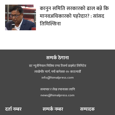
कानुन समिति सरकारको ढाल बन्ने कि
मानवअधिकारको पहरेदार? : सांसद
तिमिल्सिना
सम्पर्क ठेगाना
डट न्यूजीनेपाल मिडिया एण्ड रिसर्च प्राइभेट लिमिटेड
लाखेचौर मार्ग, नयाँ बानेश्‍वर-१० काठमाडौँ
info@himalpress.com
समाचार र लेख रचानाका लागि
news@himalpress.com
दर्ता नम्बर
सम्पर्क नम्बर
सम्पादक